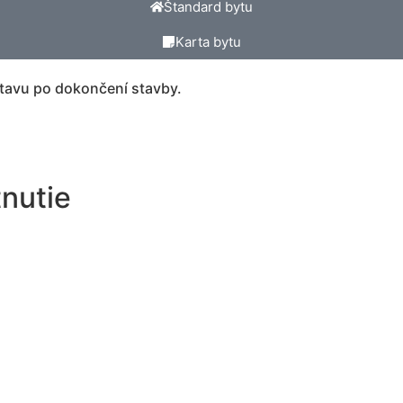
Štandard bytu
Karta bytu
tavu po dokončení stavby.
tnutie
Indetifikačné číslo bytu
Telefón