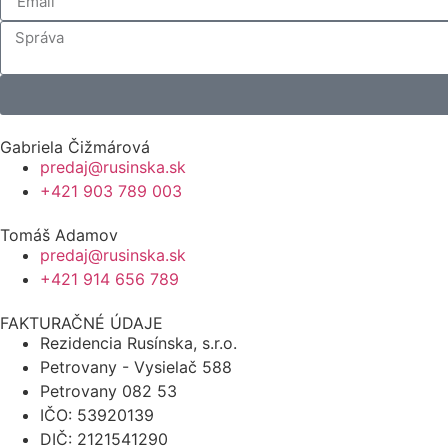
Gabriela Čižmárová
predaj@rusinska.sk
+421 903 789 003
Tomáš Adamov
predaj@rusinska.sk
+421 914 656 789
FAKTURAČNÉ ÚDAJE
Rezidencia Rusínska, s.r.o.
Petrovany - Vysielač 588
Petrovany 082 53
IČO: 53920139
DIČ: 21215‌41290