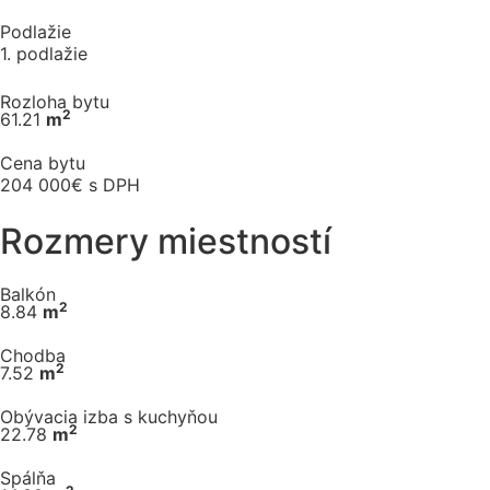
Podlažie
1. podlažie
Rozloha bytu
2
61.21
m
Cena bytu
204 000€ s DPH
Rozmery miestností
Balkón
2
8.84
m
Chodba
2
7.52
m
Obývacia izba s kuchyňou
2
22.78
m
Spálňa