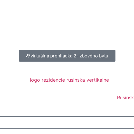
virtuálna prehliadka 2-izbového bytu
Rusíns