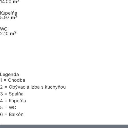
2
14.00
m
Kúpeľňa
2
5.97
m
WC
2
2.10
m
Legenda
1 = Chodba
2 = Obývacia izba s kuchyňou
3 = Spálňa
4 = Kúpeľňa
5 = WC
6 = Balkón