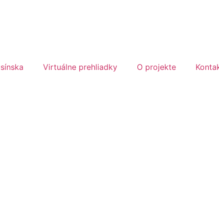
sínska
Virtuálne prehliadky
O projekte
Konta