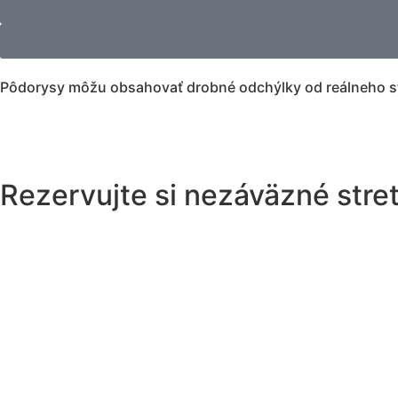
Pôdorysy môžu obsahovať drobné odchýlky od reálneho s
Rezervujte si nezáväzné stre
Meno a priezvisko
Email