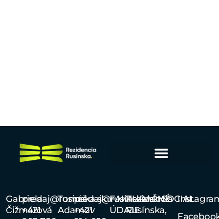
Gabriela
predaj@rusinska.sk
Tomáš
predaj@rusinska.sk
FAKTURAČNÉ
Rezidencia
SOCIAL
Instagra
Čižmárová
+421
Adamov
+421
ÚDAJE
Rusínska,
Faceboo