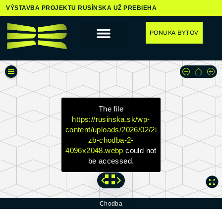
VÝSTAVBA PROJEKTU RUSÍNSKA UŽ PREBIEHA
PONUKA BYTOV
The file
https://rusinska.sk/wp-
content/uploads/2026/02/2i
zb-chodba-2-
4096x2048.webp
could not
be accessed.
Chodba