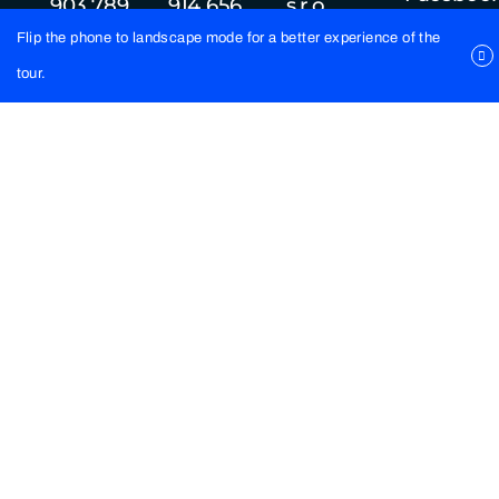
903 789
914 656
s.r.o.
003
789
Petrovany
Flip the phone to landscape mode for a better experience of the
- Vysielač
tour.
588
Petrovany
082 53
IČO:
53920139
DIČ:
21215‌41290
IČ DPH:
SK
2121541290
Kontaktujte nás